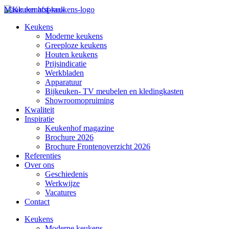
Maak een afspraak
Keukens
Moderne keukens
Greeploze keukens
Houten keukens
Prijsindicatie
Werkbladen
Apparatuur
Bijkeuken- TV meubelen en kledingkasten
Showroomopruiming
Kwaliteit
Inspiratie
Keukenhof magazine
Brochure 2026
Brochure Frontenoverzicht 2026
Referenties
Over ons
Geschiedenis
Werkwijze
Vacatures
Contact
Keukens
Moderne keukens