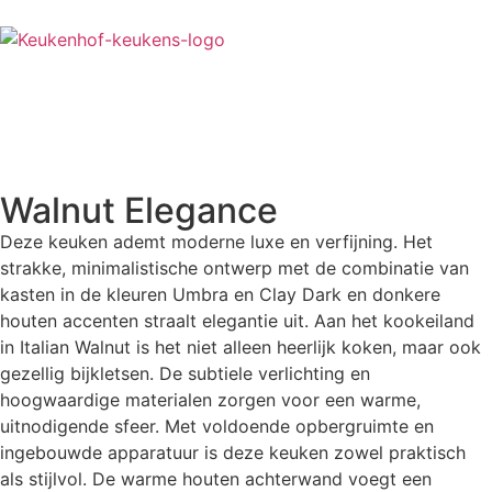
Keukens
Moderne keukens
Greeploze keukens
Houten keukens
Prijsindicatie
Walnut Elegance
Werkbladen
Apparatuur
Deze keuken ademt moderne luxe en verfijning. Het
Bijkeuken- TV meubelen en kledingkasten
strakke, minimalistische ontwerp met de combinatie van
Showroomopruiming
kasten in de kleuren Umbra en Clay Dark en donkere
Kwaliteit
houten accenten straalt elegantie uit. Aan het kookeiland
in Italian Walnut is het niet alleen heerlijk koken, maar ook
Inspiratie
gezellig bijkletsen. De subtiele verlichting en
Keukenhof magazine
hoogwaardige materialen zorgen voor een warme,
Brochure 2026
uitnodigende sfeer. Met voldoende opbergruimte en
Brochure Frontenoverzicht 2026
ingebouwde apparatuur is deze keuken zowel praktisch
Referenties
als stijlvol. De warme houten achterwand voegt een