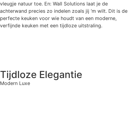
vleugje natuur toe. En: Wall Solutions laat je de
Over ons
achterwand precies zo indelen zoals jij ‘m wilt. Dit is de
Geschiedenis
perfecte keuken voor wie houdt van een moderne,
Werkwijze
verfijnde keuken met een tijdloze uitstraling.
Vacatures
Contact
Keukens
Moderne keukens
Greeploze keukens
Houten keukens
Tijdloze Elegantie
Prijsindicatie
Werkbladen
Modern Luxe
Apparatuur
Bijkeuken- TV meubelen en kledingkasten
Showroomopruiming
Kwaliteit
Inspiratie
Keukenhof magazine
Brochure 2026